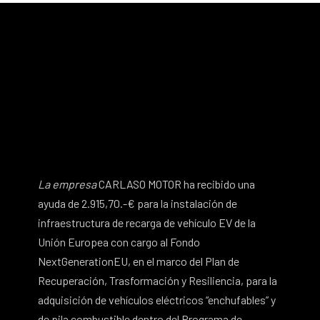
La empresa
CARLASO MOTOR ha recibido una
ayuda de 2.915,70.-€ para la instalación de
infraestructura de recarga de vehículo EV de la
Unión Europea con cargo al Fondo
NextGenerationEU, en el marco del Plan de
Recuperación, Trasformación y Resiliencia, para la
adquisición de vehículos eléctricos “enchufables” y
de pila combustible dentro del Programa de