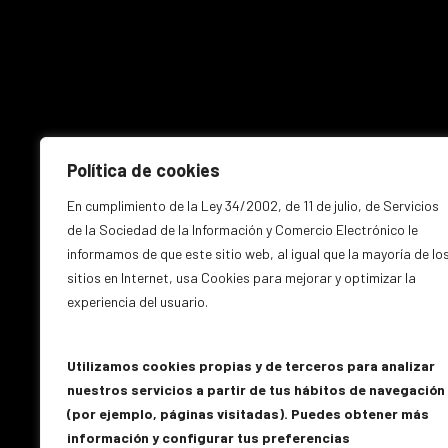
Política de cookies
En cumplimiento de la Ley 34/2002, de 11 de julio, de Servicios
de la Sociedad de la Información y Comercio Electrónico le
informamos de que este sitio web, al igual que la mayoría de lo
Location
Avenida Comunidad Valenciana
sitios en Internet, usa Cookies para mejorar y optimizar la
03503 Benidorm
experiencia del usuario.
New Window
España
Email
info@carlasomotor.es
Utilizamos cookies propias y de terceros para analizar
nuestros servicios a partir de tus hábitos de navegación
Teléfono
96 586 40 40
(por ejemplo, páginas visitadas). Puedes obtener más
información y configurar tus preferencias