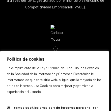
a través del IDAE, gestionado por el Instituto Valenciano de
Competitividad Empresarial (IVACE).
Location
Avenida Comunidad Valenciana, 76
Política de cookies
03503 Benidorm
New Window
España
En cumplimiento de la Ley 34/2002, de 11 de julio, de Servicios
de la Sociedad de la Información y Comercio Electrónico le
Email
informamos de que este sitio web, al igual que la mayoría de los
info@carlasomotor.es
sitios en Internet, usa Cookies para mejorar y optimizar la
experiencia del usuario.
Teléfono
96 586 40 40
Utilizamos cookies propias y de terceros para analizar