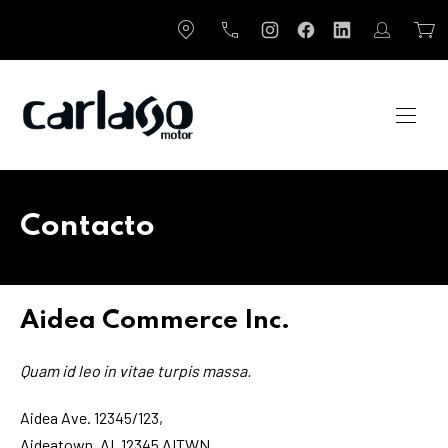
CLO
New Window
New Window
New Window
New Window
96 586 40 40
Login / Re
Car
NAVI
Contacto
Aidea Commerce Inc.
Quam id leo in vitae turpis massa.
Aidea Ave. 12345/123,
Aideatown, AI, 12345 AITWN