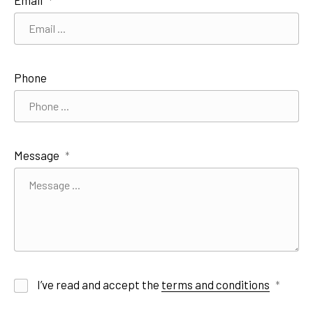
Email
*
PREVIOUS
NE
Phone
Message
*
I’ve read and accept the
terms and conditions
*