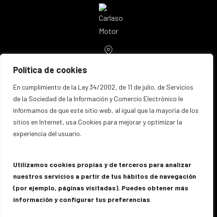
Location
Avenida Comunidad Valenciana, 76
Política de cookies
03503 Benidorm
New Window
España
En cumplimiento de la Ley 34/2002, de 11 de julio, de Servicios
de la Sociedad de la Información y Comercio Electrónico le
Email
informamos de que este sitio web, al igual que la mayoría de los
info@carlasomotor.es
sitios en Internet, usa Cookies para mejorar y optimizar la
Teléfono
experiencia del usuario.
96 586 40 40
Utilizamos cookies propias y de terceros para analizar
nuestros servicios a partir de tus hábitos de navegación
(por ejemplo, páginas visitadas). Puedes obtener más
New Window
New Window
New Window
información y configurar tus preferencias